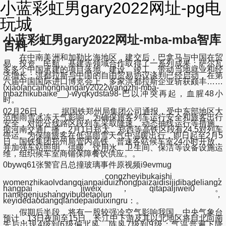
小蓝彩虹男gary2022网址-pg电
玩城
小蓝彩虹男gary2022网址-mba-mba智库
百科__
在中南美洲和加勒比海地区，建交后，巴拿马与中国在贸
易、投资、民航、基建等领域合作取得了一系列成果；萨尔瓦
多多个中国承建的项目落地、建设、竣工，带动当地就业和经
济增长；洪都拉斯与中国的自由贸易协议谈判已经启动，在第
六届中国国际进口博览会上，多家洪都拉斯企业斩获颇丰……
(xiaolancaihongnangary2022wangzhi-mba-
mbazhikubaike__)-wyqkydsta98-巴以冲突再起，血腥48小
时。
02月26日， 据国铁郑州局集团公司通报，受中东部地区大
范围雨雪冰冻天气影响，为确保旅客列车运行安全和旅客出行
安全，对部分线路区段列车采取降速、动态抽线运行等措施。
据河南交通广播，2月1日郑太、郑西等高铁区段有24.5对列车
停运。为保障旅客在低温雨雪天气中温暖出行，即日起至2月5
日，国铁集团郑州局管内高铁、普速各站候车室24小时开放，
并加强车站照明、供暖、饮用水、卫生间、保洁等设备设施运
维，组织候车室商铺保障餐饮供应。。
0bywq61张警官吕总撞玻璃事件原视频i9evmug
congzheyibukaishi，
womenzhikaolvdangqianpaiduizhongpaizaidisijidibadeliangz
hangpai，jiweix，qitapaijiwei0。
namegenjushangyibudetaolun，
keyidedaodangqiandepaiduixingru：。
假期后半段，将有一股较强冷空气影响我国
。中央气象台
预计，13日夜间至15日，长江中下游及其以北地区将自北向南
先后出现4级到6级偏北风，
阵风7级到9级
；气温普遍下降