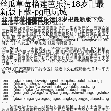
丝瓜草莓榴莲芭乐污18岁卍最
新版下载-pg电玩城
丝瓜草莓榴莲芭乐污18岁卍最新版下载-
丝瓜草莓榴莲芭乐污1...
西藏自治区公安厅原党委副书记、常务副厅长，西藏自治
区政协社会法制外事委员会原副主任杨光明（正厅级）涉嫌徇
私枉法一案，由最高人民检察院侦查终结，移送西藏自治区人
民检察院审查起诉。(siguacaomeiliulianbalewu18sui卍
zuixinbanxiazai-siguacaomeiliulianbalewu1...)-wyqkydsta98-
所罗门群岛发生7.0级地震 触发海啸警报。
02月26日， 王毅表示，“台独”严重威胁台湾同胞的福祉，
严重损害中华民族根本利益，也将严重破坏台海地区和平稳
定，是一条绝路，更是一条死路。中国终将实现完全统一，台
湾必将回归祖国怀抱。我们相信国际社会将继续根据一个中国
原则，支持中国人民反对“台独”分裂活动、争取国家统一的正
义事业。。
y07kf《日产高清砖吗砖专区》最近中文在线观看-动作片- 阳光
电...w2hpfixhse
renmingdanzhongdeweigongyehexinxihuabufubuchang；
renmingliliangshengweishuilibufubuchang；
renmingzhangzhengweiwenhuahelvyoubufubuchang；
renminghuminglangweiyingjiguanlibufubuchang；
renmingnongrongweiguowuyuangangaoshiwubangongshifuz
huren；
renmingbianzhigangweiguojiaguofangkejigongyejufujuchang
。。
关于哈尔滨地铁二期规划的投资规模，上述人士表示，地
铁项目建设投资规划会随着时间和技术原因而变化，目前无法