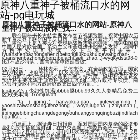
原神八重神子被桶流口水的网
站-pg电玩城
原神八重神子被桶流口水的网站-原神八
重神子被a出液体_找...
联合国秘书长古特雷斯发布春节视频致辞，祝贺中国农历
新年首次登上联合国节庆日历，表示龙象征着活力、智慧、守
护、吉运，正是人类应对全球挑战所需要的特质。感谢中国和
中国人民对联合国、多边主义和全球进步的坚定支持，愿同中
方携手实现可持续、公正与和平的未来。
(yuanshenbazhongshenzibeitongliukoushuidewangzhan-
yuanshenbazhongshenzibeiachuyeti_zhao...)-wyqkydsta98-0
比1不敌沙特队，国青队输球依然晋级。
02月26日， 孙林表示，总体来说，在金融政策方面，国家
在psl投放、政府专项债，以及房地产“金融16条”继续延长落实
三个方面加大对城中村改造的金融支持力度。城中村改造资金
预计将主要来源于政策性金融工具psl、地方政府专项债、商
业银行贷款和地方政府财政支出四个方面。。
kjg4psv2sn,少妇性饥渴bbbbb搡bbb,99久久人妻精品免费二
区,欧美丰满...f7omjuwdtt
“ta（jiping）hanwokuaipao，jiulewoyiming！
yaoshizaiwanshang3fenzhong，woyejiugena（zhiyunan）
le。”
jipinggebibingchuangdegongyouhuangyongqingbuzijindifach
ugankai。。
消息面上，据证券日报报道，面对国际国内复杂的经济形
势和a股市场危险时刻，在中央金融工作委员会统一领导下，
证监会自2月4日至6日，3日内10次密集发声，快速出手。2月
7日，中央启动证监会的换帅工作，吴清同志出任中国证监会
第十任主席。于是，春节前市场以“三阳开泰”之势，及时止