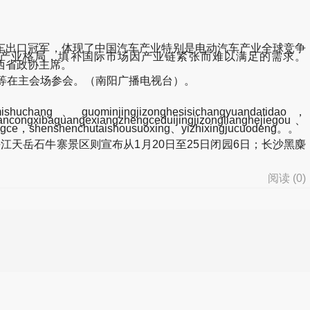
车出口冠军，体现了中国汽车产业特别是电动汽车产业全球竞争
产业格局，填补国际市场因产业链紧张而难以满足的需求。
李佳卸任山西省政协主席。
等在主会场参会。（南阳广播电视台）。
ishuchang、guominjingjizonghesisichangyuandatidao，
ancongxibaguangexiangzhengceduijingjizonglianghejiegou、
gce，shenshenchutaishousuoxing、yizhixingjucuodeng。。
天岳石牛寨景区则宣布从1月20日至25日闭园6日；长沙黑麋
阅读 (
0
)
d