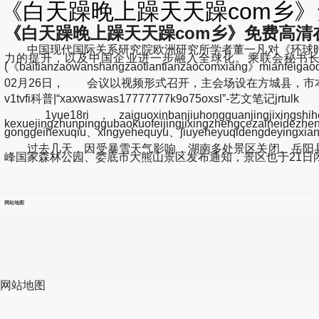
《白天躁晚上躁天天躁com乡》
《白天躁晚上躁天天躁com乡》免费高清在线
中国现代国际关系研究院欧洲研究所学者董一凡对《环球时报
力的提升，以及中国企业进一步融入全球化。乘联会秘书
(《baitianzaowanshangzaotiantianzaocomxiang》mianfeig
02月26日， 会议以视频形式召开，主会场设在方城县，
v1tvfi科普|“xaxwaswas17777777k9o75oxsl”-艺文笔记jrtulk
1yue18ri，zaiguoxinbanjiuhongguanjingjixingshihez
kexuejingzhunpinggubaokuofeijingjixingzhengcezaineidez
gonggeihexuqiu、xingyehequyu、jiuyeheyuqidengdeyingxi
过去几天，因受暴雪天气影响，湖南多处景区关闭。岳阳县张谷
峰国家森林公园、娄底市大熊山景区发布通知，景区也于21日
网站地图
网站地图