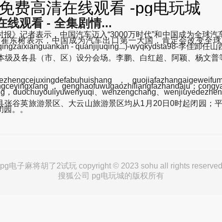
免费高清在线观看 -pg电玩城
观看 - 全集剧情...
》记者表示，中国汽车迈入“3000万时代”和中国成为全球汽
长崔东树表示，中国成为汽车出口第一大国，肯定会改变全球
aoqingzaixianguankan - quanjijuqing...)-wyqkydsta98-
市本级及各县（市、区）设分会场。李鹏、白红超、阿颖、杨文普
hengcejuxingdefabuhuishang，guojiafazhangaigeweifum
hengceyingxiang，genghaofuwugaozhiliangfazhandaju；congy
ang，duochuyouliyuwenyuqi、wenzengchang、wenjiuyedezhen
英旅游景区、大云山旅游景区均从1月20日0时起闭园；平江
闭园。。
pg电子麻将胡了2试玩 copyright © 2023 sohu all rights reserve
搜狐公司 pg电玩城的版权所有