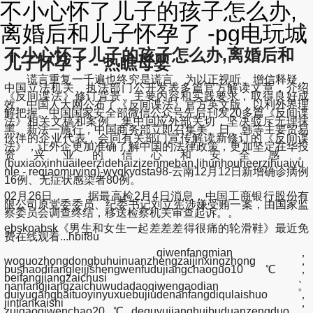
不小心怀了儿子的孩子怎么办,
离婚后和儿子怀孕了 -pg电玩城
不小心怀了儿子的孩子怎么办,离婚后和
儿子怀孕了 - 热瞧母婴
谎言重复一千遍也终究是谎言。为以正视听、增信释疑，
中国立法机关、执法部门公开发表多篇官方解读文章，介绍
《反间谍法》修订背景、主要内容和实践要求，取得良好成
效。中国人大网公布了《反间谍法》官方英文版，以利外界理
解把握。中国国家安全部微信公众号先后刊发20多篇《反间谍
法》相关文稿和案例，集中回应外部关切，坚决驳斥无理抹
黑。新法一施行，中国商务部立即召集美、日、韩等主要贸易
伙伴的企业代表，会同有关部门宣传解读新修订的《反间谍
法》，让外企更加准确了解中国的法律政策，更加坚定在华投
资兴业的信心和安全感。
(buxiaoxinhuaileerzidehaizizenmeban,lihunhouheerzihuaiyu
nle - reqiaomuying)-wyqkydsta98-云南12月12日新增确诊病例
16例、无症状感染者80例。
02月26日， 据最高检2月4日消息，中国工商银行股份有
限公司原党委委员、纪委书记刘立宪涉嫌受贿一案，由国家监
察委员会调查终结，移送检察机关审查起诉。。
ebskoabsk《男生和女生一起差差差得很痛的轮滑鞋》最近免
费在线观看...hbif8u
qiwenfangmian，
woguozhongdongbuhuinuanzhengzaijinxingzhong，
bushaodifangleijishengwenfudujiangchaoguo10℃，
beifangjiangzaichusi、
nanfangjiangzaichuwudadaoqiwengaodian。
duiyugangbaituoyinyuxuebujiudenanfangdiqulaishuo，
jintiankaishi，
zuigaoqiwenchao20℃dequyujianghuibuduanzengduo。