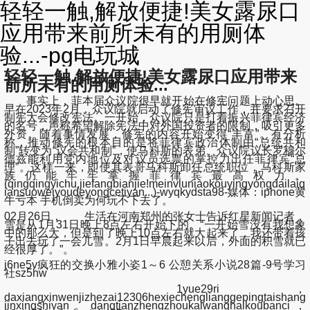
轻轻一触,解放便捷!美女露尿口
应用带来前所未有的用厕体
验...-pg电玩城
轻轻一触,解放便捷!美女露尿口应用带来
前所未有的用厕体验...
事实上，菲本届众议院很早就开始在修宪问题上动心思。
早在2023年2月，众议院就启动了修宪审议工作，并要求召开
制宪大会修改宪法。一开始，众议院只是打着振兴菲律宾经济
的名号，声称希望解除宪法中对外国投资者的限制，吸引更多
外资。随着事情发展，修宪的内容开始变得“丰富”。有分析
称，推动修宪的根本目的是将菲律宾政治体制由“总统共和
制”转变为“议会共和制”，使马科斯的表弟、众议院议长罗穆尔
德兹能利用党内地位及对议员选票的掌控力出任菲律宾“总
理”。这样一来，即使其表哥马科斯卸任总统职位，马科斯家
族仍能牢牢掌握菲律宾最高权力。
(qingqingyichu,jiefangbianjie!meinvluniaokouyingyongdailaiq
iansuoweiyoudeyongcetiyan...)-wyqkydsta98-媒体：iphone黄
牛亏本 手机倒卖为何玩不下去了。
02月26日， 生活在河南郑州的张女士告诉红星新闻记者，
雪是从1月31日晚上8点左右开始下的。“一开始雪没有我想象
中的那么大，但是到了晚上10点左右就大起来了，我还带着孩
子出去玩了一会儿雪。2月1日早晨起来以后，外面的积雪就已
经很厚了。”。
j6ne5v疯狂的交换小雅小姿1～6 公憩关系小说28篇-9号学习
社sz5hw
1yue29ri，
daxiangxinwenjizhezai12306hexiechenglianggepingtaishang
jinxingshiyan。dangtianzhengzhoukaiwanghaikoubanci，