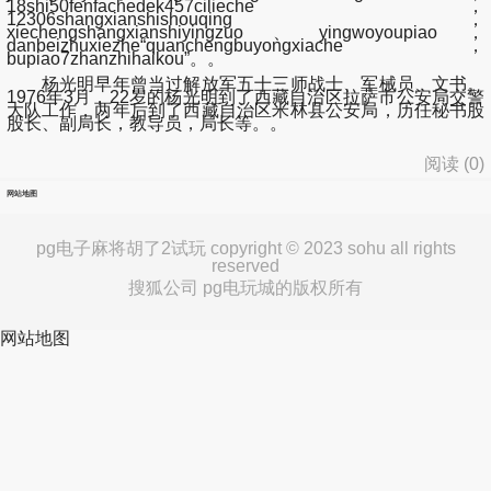
18shi50fenfachedek457cilieche，
12306shangxianshishouqing，
xiechengshangxianshiyingzuo、yingwoyoupiao，
danbeizhuxiezhe“quanchengbuyongxiache，
bupiao7zhanzhihaikou”。。
杨光明早年曾当过解放军五十三师战士、军械员、文书。
1976年3月，22岁的杨光明到了西藏自治区拉萨市公安局交警
大队工作，两年后到了西藏自治区米林县公安局，历任秘书股
股长、副局长，教导员，局长等。。
阅读 (
0
)
网站地图
pg电子麻将胡了2试玩 copyright © 2023 sohu all rights
reserved
搜狐公司 pg电玩城的版权所有
网站地图