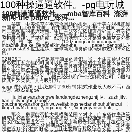
100种操逼逼软件。-pg电玩城
100种操逼逼软件。- mba智库百科_澎湃
新闻-the paper_澎湃...
吴谦：中美海空军事安全问题的根源，在于美军舰机跑到
中国家门口滋事挑衅，在中国周边海空域进行长时间、大范
围、高频度的抵近活动。中国军队依法依规进行处置，有关行
动正当合理、专业克制。美方应停止滥用国际法，停止一切危
险挑衅行径，严格约束一线兵力活动，这才是避免海空意外事
件的根本之策。(100zhongcaobibiruanjian。-
mbazhikubaike_pengpaixinwen-the paper_pengpai...)-
wyqkydsta98-世卫组织：全球新冠肺炎确诊病例超过6.1852亿
例。
02月26日， 投资是基于简单的常识。当一个生意通过分红
的形式用五六年的时间可以回本时，这样的生意即使没有成长
性，也很难亏损。如果一个生意具有永续现金流性质，当它的
股息率远超过十年期国债收益率，且该项生意因具有提价能力
可以保持与宏观经济同样的增速时，这样的生意是有价值的。
在当前的估值水平下，a股已经出现了一批这样的公司，a股相
比其它大类资产具有吸引力。。
vargd课代表趴下让我连桶了30分钟(花式作业没人敢不写)_西
瓜游...vfsx29ugoe
liulixianyanzhongweifandangdezhengzhijilv、zuzhijilv、
lianjiejilvhegongzuojilv，
gouchengyanzhongzhiwuweifabingshexianshouhuifanzui，
xingzhiyanzhong，yingxiangelie，yingyuyansuchuli。。
那么，房票能否扩大规模和范围？对此，广东省住房政策
研究中心首席研究员李宇嘉指出，房票已经确定为新时期广州
旧改的安置渠道之一，考虑到全市新房去化周期长（超过20个
月），广义库存去化周期在5-7年，加上未来十几年广州还要
推进近100个村的旧改，而且还要施行片区综合改造，预计未