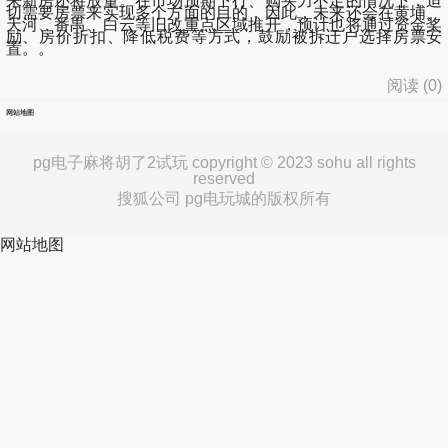
来新房还将放量。在市场预期下行、购买力不足的情况下，迫
切需要房票来实现多个方面的目的，因此，未来还会在黄埔、
天河、番禺、白云等旧改重点区域推开，预计也将通过资金奖
励、房价折扣、降低税费等方式，鼓励被拆迁户选择房票安
置。。
阅读 (
0
)
网站地图
pg电子麻将胡了2试玩 copyright © 2023 sohu all rights
reserved
搜狐公司 pg电玩城的版权所有
网站地图