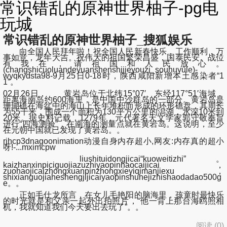
常识错乱的原神世界柚子-pg电
玩城
常识错乱的原神世界柚子_搜狐娱乐
向全国人民拜年啦！祝全国人民新春快乐，工作顺利，万
事如意，龙年大吉。祝伟大的祖国繁荣昌盛，国泰民安。战位
有我在，请祖国和人民放心。
(changshicuoluandeyuanshenshijieyouzi_souhuyule)-
wyqkydsta98-9月25日0-18时，陕西咸阳新增本土感染者“1
1”。
02月26日， 黄岩岛位于北纬15°07′、东经117°51′海域，
距离海南岛约600海里，是中国中沙群岛的一部分。黄岩岛是
珊瑚礁在海盆中的海山上长年堆积而形成的环形礁盘，其周长
为55千米，围成一个面积为130平方公里的潟湖，水深10米到
20米。据史料记载，1279年，元代著名天文学家郭守敬奉旨
进行“四海测验”，在南海的测量点就在黄岩岛。这说明，至少
在元朝中国就已发现了黄岩岛。。
rjhcp3dnagoonimation动漫自身内存超小,网友:内存真的超小
呀!-...mximcpw
liushituidongjicai“kuoweitizhi”。
kaizhanxinpiciguojiazuzhiyaopinhaocaijicai，
zuohaojicaizhongxuanpinzhongxieyiqimanjiexu，
shixianguojiaheshengjijicaiyaopinshuhejizhishaodadao500g
e。。
正如毛仕龙所言，在女儿毛艳阳的脑海里，孩童时最快乐
的时光就是和父亲一起外出拍照片，“他一背上那台海鸥照相
机，我就知道我们今天要出去玩了”。。
阅读 (
0
)