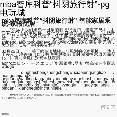
mba智库科普“抖阴旅行射”-pg
电玩城
mba智库科普“抖阴旅行射”-智能家居系
统-家核优居
“实际上我们姐弟平日里的联系很密切，也常常见面，我
们有一个大的家庭群，有什么事都会在里面商量。”毛艳阳
说，“只是现如今奶奶走了，住了那么多年的老宅也搬空了，
年味淡了。”(mbazhikukepu“douyinlvxingshe”-
zhinengjiajuxitong-jiaheyouju)-wyqkydsta98-自研徒劳无功，
大众终于低头向中国买技术了？。
02月26日， 关于哈尔滨地铁二期规划的投资规模，上述人
士表示，地铁项目建设投资规划会随着时间和技术原因而变
化，目前无法提供投资金额数据。。
aonfkエロンピースエロい资源很赞,网友:很高清!-小影志
wddgb
qinghaishengshengchangwuxiaojunqiangtiao，
nianguanjiangzhi，
gejidangyuanlingdaoganbuyaodaitouyangeluoshizhongyang
baxiangguidingjingshenheshengweishengzhengfuruogancuo
shi，yangezhixing“shiyanjin”jilvyaoqiu，guoyigelianjie、
pingan、xianghedexinchunjiajie。。
林刚出生于1971年1月，一直在贵阳市任职，曾任贵阳市棚户区城中村改造办公室主任、党组书记，市城乡规划局局
。
长，云岩区区长，云岩区区委书记。
阅读 (
0
)
网站地图