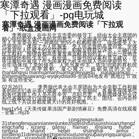
寒潭奇遇 漫画漫画免费阅读
「下拉观看」-pg电玩城
寒潭奇遇 漫画漫画免费阅读「下拉观
看」-纸盒漫画网
李秀领说，在中共北京市委的领导下，经由大会主席团的
精心组织和全体代表的共同努力，大会圆满完成了各项议程。
市人大常委会和“一府两院”的55个机构和单位，现场接受人大
代表询问，体现了为人民服务、受人民监督的高度自觉。全体
代表肩负人民赋予的光荣职责，积极反映群众诉求，正确行使
民主权利，围绕首都高质量发展贡献真知灼见，提出一批饱含
家国情怀和民生关切，有价值、可操作的议案和意见建议，在
依法履职中展现了作为国家权力机关组成人员的使命担当。大
会生动体现了党的领导、人民当家作主、依法治国的有机统
一，是一次高举旗帜、凝心聚力、砥砺奋进的大会。
(hantanqiyu manhuamanhuamianfeiyuedu「xialaguankan」-
zhihemanhuawang)-wyqkydsta98-全国84地发布“就地过节”政
策 有这些变化。
02月26日， 李秀领代表大会主席团向为大会辛勤工作和服
务的同志们表示衷心感谢，他说，大会期间，各服务保障单位
和各代表团工作人员不辞辛苦、尽职尽责，各新闻媒体对会议
和代表履职进行深度报道，积极营造了民主、团结、会内会外
线上线下共议首都发展大计的良好氛围。。
hwg1y54《天美传媒果冻国产新剧情麻豆》免费高清在线观看
- 全集...r6j2b
congzengsukan，
31shengfenquannianrenjunkezhipeishourujunshixianzhengz
engchang，xizang、gansu、hainan、xinjiang、hubei、
ningxia、shanxi、hebei、shanghai、anhui、
jilindeng11direnjunkezhipeishouruzengsupaoyingquanguo。
qizhong，xizangyi8.65�zengsulingpao。。