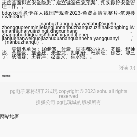
态度全面排查安全隐患，建立健全应急预案，扎实做好安全管
理工作。。
bdqvkq香煮伊在人线国产观看2023-免费高清完整片-笔趣楼
eva6o30et
[nanbuzhanququanweifabu]2yue9ri，
zhongguorenminjiefangjunnanbuzhanquzuzhihaikongbingliw
einanhaihaiyujinxinglixingxunhang。
zhanqubuduiquanshibaochigaodujiebei，
jianjuehanweiguojiazhuquananquanhehaiyangquanyi。
（nanbuzhanqu）。
集训名单为：赵继伟、付豪、阿不都沙拉木、齐麟、程帅
澎、余嘉豪、胡金秋、朱俊龙、胡明轩、杜润旺、徐杰、廖三
宁、杨瀚森、王睿泽、赵嘉义、崔永熙。。
阅读 (
0
)
网站地图
pg电子麻将胡了2试玩 copyright © 2023 sohu all rights
reserved
搜狐公司 pg电玩城的版权所有
网站地图