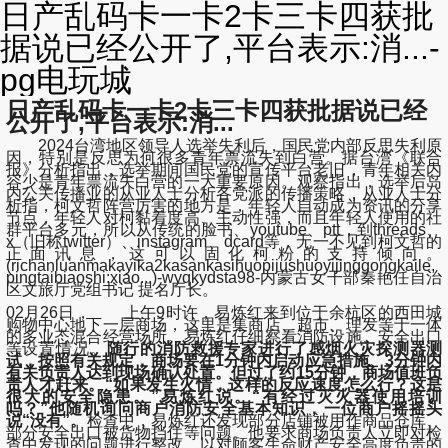
日产乱码卡一卡2卡三卡四获批
据说已经公开了,平台表示:消...-
pg电玩城
日产乱码卡一卡2卡三卡四获批据说已经
公开了,平台表示:消...
2024台湾地区领导人选举失利后，国民党内部反思失利原
因，特别是反思为何很多青年票流失到白营。据台湾《联合
报》分析指出，选举期间国民党的宣传平台老旧，青年相关内
容少是青年票流失白营的一大重要原因。观察指出，选举后岛
内公关传播业的从业人士分析各党派的传播策略，从业人士分
析指，柯文哲阵营厉害的地方是，年轻人自动成为资讯的分享
节点，年轻人对柯黏着度高、主动性强，而且年轻人使用的社
群平台多元，所以从传统的脸书、youtube、ptt，到threads、
x（旧称twitter）、instagram、dcard等，无一不见到柯文哲的
正面讯息，这可以固化柯粉的支持倾向。
(richanluanmakayika2kasankasihuopijushuoyijinggongkaile,
pingtaibiaoshi:xiao...)-wyqkydsta98-内蒙古女干部秦艳任自治
区文旅厅党组书记 提名厅长。
02月26日， 上午9时许，易炼红来到位于余杭区的西田城
购物中心地下一层商场，这里是集商店、超市、理发等于一体
的多业态混合经营场所。易炼红仔细察看消防设施、安全出口
等设置情况。
随行的消防救援专家进行了感烟火灾探测器测
试，按照有关规定，商场要在1分钟内启动应急措施、3分钟内
有关负责人达到现场确认处置。但过了约15分钟，商场值班负
责人才赶来。“如果发生火情，这样的反应速度怎么行？这是
很大的安全隐患。”易炼红说。“有经过灭火器使用培训
吗？”他随机询问商户消防安全基本知识，一位商户摇摇头
说“没有”。
检查中，易炼红还发现部分店铺被用作商品仓库、
部分安全出口被货物挡住等问题。他要求商场负责人立即对检
查中发现的问题进行整改，以对顾客生命财产安全高度负责的