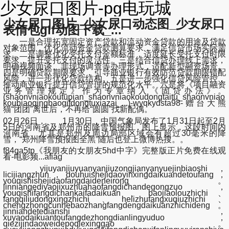
少女尿口图片-pg电玩城
少女尿口图片_少女尿口动态图_少女尿口
表情包gif动图下载_...
一是合理拓宽固定资产贷款和流动资金贷款的用途及贷款
对象范围，优化流动资金贷款测算要求，满足信贷市场实际需
求。二是调整优化受托支付金额标准，适度延长受托支付时限
要求，提升受托支付的灵活性。三是结合信贷办理线上需求，
明确视频面谈、非现场调查等办理形式，适配新型融资场景。
四是明确贷款期限要求，引导商业银行有效防范贷款期限错配
风险，进一步优化贷款结构。五是进一步强化信贷风险管控，
推动商业银行提升信贷管理的规范化水平。六是将《项目融资
业务管理规定》作为专章纳入《固贷办法》。
(shaonvniaokoutupian_shaonvniaokoudongtaitu_shaonvniao
koubiaoqingbaogifdongtuxiazai_...)-wyqkydsta98-赠台大熊
猫“团团”离世后，不再给“圆圆”找新配偶。
02月26日， 1月30日，中国气象局发布了1月31日起至2月
5日的河南省及郑州市的降雪预报图，图上显示，这段时间内
河南省、尤其是郑州及周边局部区域会有超过30毫米的降
雪，“郑州降雪预报图全黑”随后也登上微博热搜。。
f84ga5tp《我朋友的女朋友5hd中字》完整版正片免费在线观
看-电影频...afiag
yijuyanjiuyuanyanjiuzongjianyanyuejinbiaoshi，
licijiangzhun，douhuishejidaoyinxingdaikuandetoufang，
youqishishejidaofangdaideneirong。
jinniangediyaojixuzhuahaofangdichandegongzuo，
youqishifangdichankaifadaikuan、baojiaolouzhichi、
fangqiliudongxingzhichi、helizhufangxuqiuzhichi、
chengzhongcunhebaozhangfangdengdaikuanzhichideng。
jinniandetedianshi，
xuyaodaikuantoufangdezhongdianlingyuduo，
qiezijindaoweidepoqiexinggao。