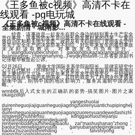
《王多鱼被c视频》高清不卡在
线观看 -pg电玩城
《王多鱼被c视频》高清不卡在线观看 -
全集剧情 - 城南影...
经查，该事故是一起发生在群众身边的特别重大生产安全
责任事故。该事故的发生是问题长期发展积累的结果，宁夏回
族自治区和相关地方党委、政府及有关职能部门贯彻落实党中
央关于安全生产的决策部署不到位，对近年来发生的典型事故
未深刻汲取教训，对事故发生均负有责任。
(《wangduoyubeicshipin》gaoqingbukazaixianguankan -
quanjijuqing - chengnanying...)-wyqkydsta98-江苏省委原副书
记张敬华被提起公诉。
02月26日， 暨南大学国际关系学院副院长、菲律宾研究中
心主任代帆对《环球时报》记者表示，过去美国宣称在南海问
题上秉持中立立场，但近年来其态度发生明显变化，开始偏袒
与中国存在争端的其他国家，其目的就是为了利用这些矛盾来
制衡中国，削弱中国的地区影响力，服务其遏制中国的战
略。。
wnnb6k后入式女生的正确趴的姿势-搞笑图片-图片之家
okaigzdlqh
yangeshuolai，
duirenheguojiajiguanheguojiagongzuorenyuantichupipinghej
ianyi，
duirenheguojiajiguanheguojiagongzuorenyuandeweifashizhi
xingweitichushensu、konggaohuozhejianju，
shixianfafuyugongmindequanli，
renherenbudeyazhihedajibaofu。zai“mashushanan”zhong，
baoluchurenweiganyusifa、ganyubanandeqingkuang，
baoluchuzaishishirending、falvshiyong、
qiangzhicuoshishiyong、