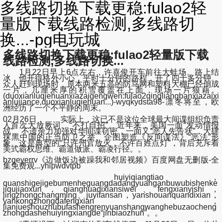
多线路切换下载更稳:fulao2轻
量版下载线路检测,多线路切
换...-pg电玩城
多线路切换下载更稳:fulao2轻量版下载
线路检测,多线路切换...
1月22日早上6点左右，许喜俊开车前往大蛙场。路上结
冰，他开得格外小心，平时十分钟的路程，开了四十多分钟。
众人赶到现场时，原本两米五高的防鸟网和塑料大棚已经倒成
一片，几厘米厚的积雪覆盖在上面，现场一片狼藉。
(duoxianluqiehuanxiazaigengwen:fulao2qingliangbanxiazaixi
anlujiance,duoxianluqiehuan...)-wyqkydsta98-凛冬将至，欧
洲经历了一个不平静的周末。
02月26日， 实际上，这已不是这位全球最大间谍组织负责
人首次大放厥词、“不打自招”。近年来，美国一面“发动情报
战”、不遗余力加强对华间谍窃密，一面又“恶人先告状”，大肆
抹黑中国的正当防卫之举、企图塑造《反间谍法》“恶法”形
象。这是典型的“只许州官放火，不许百姓点灯”，背后充斥着
美式霸权思维、霸道做派、霸凌行径。。
bzgeyerrv《边做饭边被躁我和邻居视频》百度网盘无删版-全
集免费观...yhipwdvtpb
huiyiqiangtiao，
quanshigejigebumenheguangdadangyuanganbuwubishenke
jiqujiaoxun，qianghuadixiansiwei、fengxianyishi，
jingzhongchangming、juyifansan，yanshouanquandixian，
yankongzhongdafengxian，
jianjueshouzhubufashengrenyuanshangwanghebuzaocheng
zhongdashehuiyingxiangde“jinbiaozhun”。。