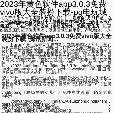
2023年黄色软件app3.0.3免费
vivo版大全装扮下载-pg电玩城
《关于优化本市住房限购政策的通知》
，规定
自1月31日起，在
本市连续缴纳社会保险或个人所得税已满5年及以上的非本市户
籍居民，可在外环以外区域（崇明区除外）限购1套住房
，以更
好满足居民合理住房需求，促进区域职住平衡、产城融合。
" />
2023年黄色软件app3.0.3免费vivo版大全
装扮下载_腾讯新闻...
中国国民党主席朱立伦春节期间频频与年轻人互动，意在
展现其年轻化改革决心。他昨日（12日）发布了与国民党民代
葛如钧、陈菁徽以及国民党青年团副团长黄腾宪一起玩电子游
戏的视频，展现贴近潮流与年轻活力的一面。朱立伦表示，数
字化、现代的生活，慢慢改变了我们过年的方式，但不变的是
人与人之间的欢笑、喜悦、祝福。龙年一整年一定“龙舞促
咪！（闽南话谐音：都有趣
味）”(2023nianhuangseruanjianapp3.0.3mianfeivivobandaqu
anzhuangbanxiazai_tengxunxinwen...)-wyqkydsta98-世卫预
测猴痘病例将越来越多，该担心吗？。
02月26日， 值得一提的是，随着公众出行习惯发生结构性
变化，叠加春节假期高速公路免费时长增加等因素影响，人们
选择自驾出行的意愿显著增强，自驾出行占比将达90%，创历
史新高。。
vndj9demg《农场主的女儿们》免费在线观看 - 陌陌影视
eqky4
youwangyoudanxin，jinnian1yue1rizhongdingjiarishi，
daikuanlilvyijingtiaozhengguo，
bencizhongdingjiaribiangenghou，
jinniandaikuanlilvhainengfoutiaozheng？