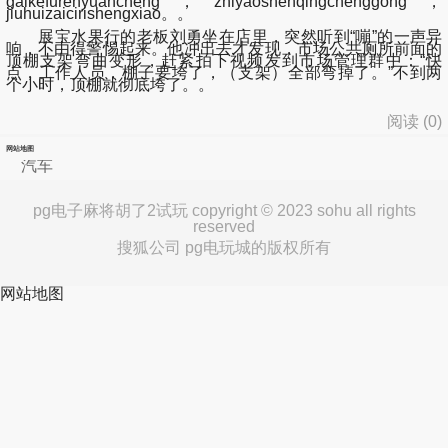
gaikefurenyuancheng，zhiyaoshenqingchenggong，
jiuhuizaicirishengxiao。。
展宝水果行的老板刘勇坐在店里，突然听到“嘣”的一声异
响，不由得警惕起来。他冲出去才发现，市场公共厕所前面的
顶棚支架弯曲变形，赶紧拍下视频发到市场管理群中：“快
点，工作人员，棚子要垮了，（支架）全部弯掉了。”不到两
个小时，顶棚就彻底垮了。。
阅读 (
0
)
网站地图
汽车
pg电子麻将胡了2试玩 copyright © 2023 sohu all rights
reserved
搜狐公司 pg电玩城的版权所有
网站地图