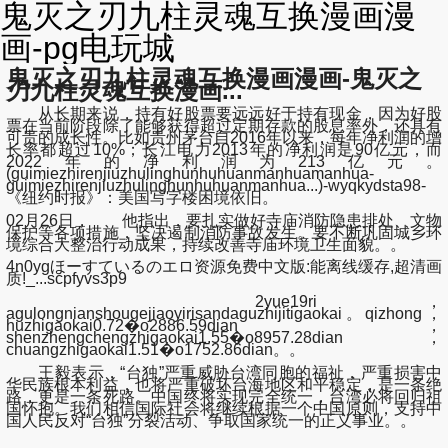
鬼灭之刃九柱灵魂互换漫画漫
画-pg电玩城
鬼灭之刃九柱灵魂互换漫画漫画-鬼灭之
刃九柱灵魂互换漫画...
从长期来说，持有好股票要远远好于持有现金，因为好股
票在当前阶段除了能够获得超过定期存款的股息率外，还具有
可贵的成长性。比如贵州茅台自2016年以来，每年净利润的增
长率都超过10%；长江电力2013年的净利润是90亿元，而
2022年的净利润为213亿元。
(guimiezhirenjiuzhulinghunhuhuanmanhuamanhua-
guimiezhirenjiuzhulinghunhuhuanmanhua...)-wyqkydsta98-
《纽约时报》：美国写字楼困境依旧。
02月26日， 他指出，要扎实做好寺庙消防隐患排处、文物
保护等各项措施，坚决遏制消防事故发生。要不断巩固城乡环
境综合大整治行动成果，持续改善寺庙环境卫生面貌。。
4n0ygほーすているのエロ资源免费中文版:能离线缓存,超清画
质!_...scpfyvs3p9
2yue19ri，
agulongnianshougejiaoyirisandaguzhijitigaokai。qizhong，
huzhigaokai0.72�o2886.59dian，
shenzhengchengzhigaokai1.55�o8957.28dian，
chuangzhigaokai1.51�o1752.86dian。。
王毅表示，“台独”严重威胁台湾同胞的福祉，严重损害中
华民族根本利益，也将严重破坏台海地区和平稳定，是一条绝
路，更是一条死路。中国终将实现完全统一，台湾必将回归祖
国怀抱。我们相信国际社会将继续根据一个中国原则，支持中
国人民反对“台独”分裂活动、争取国家统一的正义事业。。