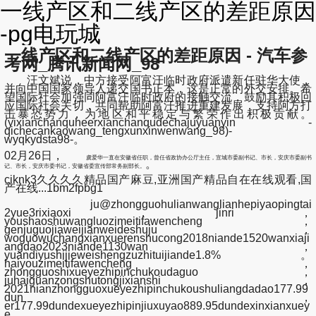
一线产区和二线产区的差距原因
-pg电玩城
一线产区和二线产区的差距原因 - 汽车参
考网_腾讯新闻网_98
汪文斌说，中方接受阿富汗临时政府派遣新任驻华大使，
并向中国国家领导人递交国书正本，这是正常的外交安排。希
望国际社会加强同阿富汗临时政府的接触交流，鼓励其积极回
应国际社会关切，共同帮助阿富汗推进重建发展，支持阿方打
击暴恐势力，为地区和平稳定与繁荣作出积极贡献。
(yixianchanquheerxianchanqudechajuyuanyin -
qichecankaowang_tengxunxinwenwang_98)-
wyqkydsta98-。
02月26日，
虞爱华一直在安徽省任职，曾任省政协办公厅主任，宣城市委副书记、市长，安庆市委副书
。
记、市长，安庆市委书记，安徽省委宣传部常务副部长。
ciknk3久久久久精品国产麻豆,亚洲国产精品自在在线观看,国
产在线...1bm2fpbg1
ju@zhongguohulianwanglianhepiyaopingtai
2yue3rixiaoxi，jinri，
youshaoshuwangluozimeitifawencheng，
genjuguojiaweijianweideshuju，
woguowuchangxianxuerenshucong2018niande1520wanxiaji
angdao2023niande1130wan，
yuandiyushijieweishengzuzhituijiande1.8%。
haiyouzimeitifawencheng，
zhongguoshixueyezhipinchukoudaguo，
juhaiguanzongshutongjixianshi，
2021nianzhongguoxueyezhipinchukoushuliangdadao177.99
dun，
er177.99dundexueyezhipinjiuxuyao889.95dundexinxianxuey
e，