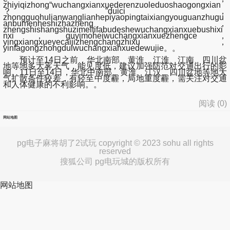
zhiyiqizhong“wuchangxianxuederenzuoleduoshaogongxian
？”duici，
zhongguohulianwanglianhepiyaopingtaixiangyouguanzhugu
anbumenheshizhazheng，
zhengshishangshuzimeitifabudeshewuchangxianxuebushixi
nxi，guyimoheiwuchangxianxuezhengce，
yingxiangxueyecaijizhengchangzhixu，
yinfagongzhongduiwuchangxianxuedewujie。。
预计至14日之前，华北南部、黄淮、江淮、江南、四川盆
地等地多大雾天气，能见度低，建议加强防范对交通出行的影
响。11日至14日，
华北中南部、黄淮、江汉、四川盆地等地大
气扩散条件较差，有轻至中度霾，局地重度霾
，需关注对交通
和人体健康的不利影响。。
阅读 (
0
)
网站地图
pg电子麻将胡了2试玩 copyright © 2023 sohu all rights
reserved
搜狐公司 pg电玩城的版权所有
网站地图