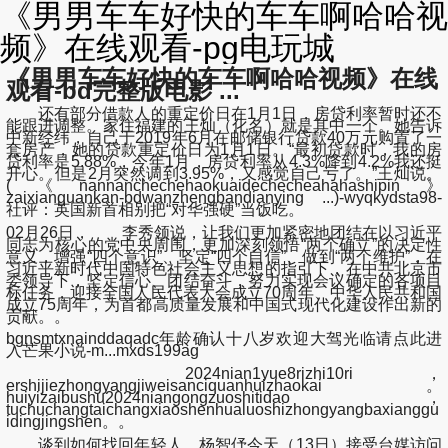
《男男车车好快的车车啊哈哈视
频》在线观看-pg电玩城
《男男车车好快的车车啊哈哈视频》在线
观看-bd完整版电影 ...
还有部分借款人的重定价日在1月1日，房贷利率暂时还不
能跟进调整。家住福建的王灿（化名）就是其中一个。她告诉
中新经纬，自己于2019年6月在邮储银行贷款40万元购置了一
套房产，她的贷款重定价日为1月1日。“最初贷款时，我的房
贷利率是5.88%，今年1月，房贷利率从4.3%降到4.2%我还挺
开心。但是2月突然调到3.95%，又感觉自己亏了。”王灿说。
(《nannanchechehaokuaidechecheahahashipin》
zaixianguankan-bdwanzhengbandianying ...)-wyqkydsta98-
社评：英国新首相别把“对华强硬”当饭吃。
02月26日， 李秀领说，让我们更加紧密地团结在以习近平
同志为核心的党中央周围，更加深刻领悟“两个确立”的决定性
意义，增强“四个意识”、坚定“四个自信”、做到“两个维护”，在
习近平新时代中国特色社会主义思想的指引下，在中共北京市
委领导下，坚定信心、团结奋斗，努力实现会议确定的各项目
标任务，迎接全国人民代表大会成立70周年、中华人民共和国
成立75周年，为首都高质量发展和中国式现代化建设作出新的
贡献。。
bgnsmtxnainddaqadc年龄确认十八岁欢迎大驾光临请点此进
入芒果小说-m...mxds199ag
2024nian1yue8rizhi10ri，
ershijiezhongyangjiweisanciquanhuizhaokai。
huiyizaibushu2024niangongzuoshitidao，
tuchuchangtaichangxiaoshenhualuoshizhongyangbaxianggu
idingjingshen。。
谈到如何找回年轻人，杨智伃今天（13日）接受台媒访问