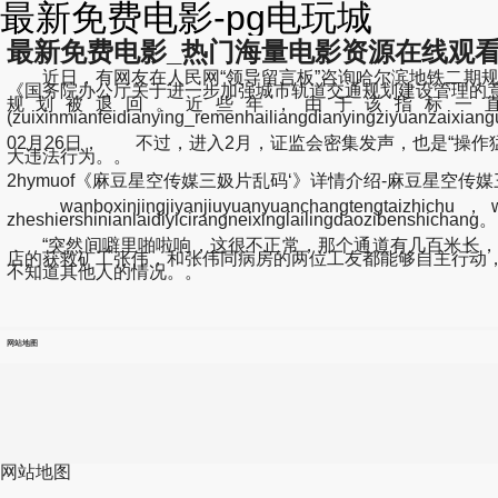
最新免费电影-pg电玩城
最新免费电影_热门海量电影资源在线观看
近日，有网友在人民网“领导留言板”咨询哈尔滨地铁二期规划
《国务院办公厅关于进一步加强城市轨道交通规划建设管理的意见
规划被退回。近些年，由于该指标一
(zuixinmianfeidianying_remenhailiangdianyingziyuanz
02月26日， 不过，进入2月，证监会密集发声，也是“操作
大违法行为。。
2hymuof《麻豆星空传媒三㚫片乱码‘》详情介绍-麻豆星空传媒三㚫.
wanboxinjingjiyanjiuyuanyuanchangtengtaizhichu，wu
zheshiershinianlaidiyicirangneixinglailingdaozibenshichang
“突然间噼里啪啦响，这很不正常，那个通道有几百米长，看
店的获救矿工张伟，和张伟同病房的两位工友都能够自主行动
不知道其他人的情况。。
网站地图
网站地图