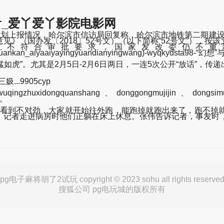
_爱丫爱丫影院电影网
上报情况，哈尔滨市信访局回复称，哈尔滨市地铁第二期建设规划
》（国办发〔2018〕52号文）（以下简称“52号文”），
直不符合审批要求，国家发改委仍不重
aixianguankan_aiyaaiyayingyuandianyingwang)-wyqkydst
猛如虎”。尤其是2月5日-2月6日两日，一连5次公开“放话”，
..9905cyp
qingzhuxidongquanshang、donggongmujijin、dongsimuji
。。
到不对劲，大家就开始往外跑，能跑掉就跑出来了，跑不掉就跑
，记者走进病房时他们正躺在床上休息。张伟告诉记者，事发时，
pg电子麻将胡了2试玩 copyright © 2023 sohu all rights reserve
搜狐公司 pg电玩城的版权所有