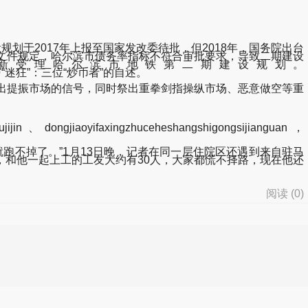
于2017年上报至国家发改委待批，但2018年，国务院出台
按该文件规定，哈尔滨市债务率指标不符合审批要求，导致二期建设
新受理哈尔滨市地铁第二期建设规划。
a98-“幻想”与“迷狂”：三位“炒币者”的自述。
传递出提振市场的信号，同时祭出重拳剑指操纵市场、恶意做空等重
jin、dongjiaoyifaxingzhuceheshangshigongsijianguan，
不掉了。”1月13日晚，记者在同一层住院区还遇到来自驻马
和他一起上工的工友大约有30人，大家都慌不择路，现在他还
阅读 (
0
)
d