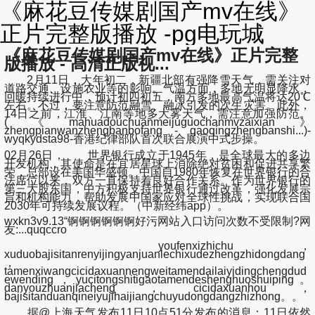
《麻花豆传媒剧国产mv在线》
正片完整版播放 -pg电玩城
《麻花豆传媒剧国产mv在线》正片完整
版播放 - 高清正版视...
2月11日，大年初二，新疆北部有强降雪天气，需关注对
道路交通、设施农业等的影响。气温方面，多地无明显降水，
回暖持续进行中，预计初四初五，南方多地最高气温将达20℃
左右。不过，要注意防范融雪、融冰引发的次生灾害。此外，
14日之前，江淮、江南等地多大雾天气，需注意加强防范。
(《mahuadouchuanmeijuguochanmvzaixian》
zhengpianwanzhengbanbofang - gaoqingzhengbanshi...)-
wyqkydsta98-香港纪律部队首次联合展演中式步操。
02月26日， 世界银行成立于1945年，是全球最大的多边
开发机构，其使命是在宜居星球上消除绝对贫困和促进共享繁
荣，总部设在美国华盛顿。中国自1980年恢复在世界银行的合
法席位以来，双方一直保持着良好合作关系。作为世界银行的
第三大股东国，中方积极支持世界银行通过改革，强化发展宗
旨和机构能力，帮助发展中国家应对全球性挑战，实现联合国
2030年可持续发展议程。（中新经纬app）。
wxkn3v9.13“锕锕锕锕锕锕好污网站入口访问次数不受限制?网
友:...quqccro
youfenxizhichu，
xuduobajisitanrenyijingyanjuanlechixudezhengzhidongdang
，
tamenxiwangcicidaxuannengweitamendailaiyidingchengdud
ewending，yucitongshitigaotamendeshenghuoshuiping。
danyouzhuanjiacheng，cicidaxuanhou，
bajisitanduanqineiyujihaijiangchuyudongdangzhizhong。。
据@上海天气发布11日10点51分发布的消息：11日依然