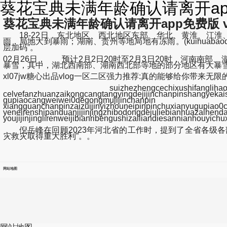
葵花宝典未满年龄确认请离开app免
葵花宝典未满年龄确认请离开app免费版 v1.
18-22日，东北地区、西北地区东部、华北、黄淮、江淮
雨，局地大到暴雨；湖南、贵州等地局地有冻雨。(kuihuabaodianweimannia
层加码”。
02月26日， 预计2月2日20时至2月3日20时，河南
暴雪，其中，湖北西南部、湖南西北部等地的部分地区有大暴雪，
xl07jw糖心出品vlog一区二区强力推荐:真的能够给你带来无限的欢.
suizhezhengcechixushifanglihaotizhen
celvefanzhuanzaikongcangtangyingdejijinchan
gupiaocangweiwei0degongmujijin
xiangguanchanpinzaizuijinyiz
yeneirenshipanduanjijinjingzhibodongdej
youjijinjinglirenweijibianribengushizailiandiesannianhou
倪岳峰在回顾2023年河北省的工作时，提到了全省各级各
灾救灾取得重大胜利”。。
网站地图