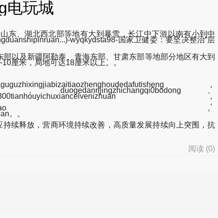
pg电玩城
、山东、湖北西北部等地有大到暴雪，长江中下游以南有小到中
ngduanshipinruan...)-wyqkydsta98-国家卫健委：要坚决整治“层
庆东部以及新疆阿勒泰、青海东部、甘肃东部等地部分地区有大到
10厘米，局地可达18厘米以上。。
ingjiabizaitiaozhenghoudedafutisheng，
zhezhuyidao，duogedanrijingzhichangqi0bodong、
00tianhouyichuxiancelvenizhuan，
angweibufudejingzhigaobodong，
kongcangjijinyijingxiachangmaijingupiao。
gxian。。
应持续释放，营商环境持续改善，高质量发展持续向上突围，抗
阅读 (
0
)
d