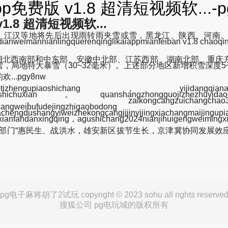
费版 v1.8 超清短视频软...-
8 超清短视频软...
、江汉等地将先后出现雨转雨夹雪或雪，黑龙江、陕西、河南
nlingquerenqinglikaiappmianfeiban v1.8 chaoqi
南部、湖北西南部和中东部、安徽中北部、江苏西部、湖南北部、重
局地特大暴雪（30~32毫米）。上述部分地区新增积雪深度5~
..pgy8nw
gupiaoshichang，yijidangqianaguguzhix
pinshangyekaishichuxian。quanshangzhongguoji
chanpin，zaikongcangzuichangchao3
houneipinpinchuxianyugupiao0c
uliebianhuazaihendachengdushangyiweizhe
yichuxianfandanxingqing，agushichang2024nianjihuigengweimin
部门“惠民生、战洪水，雄安新区拔节生长，京津冀协同发展效
pg电子麻将胡了2试玩 copyright © 2023 sohu all rights reserve
搜狐公司 pg电玩城的版权所有