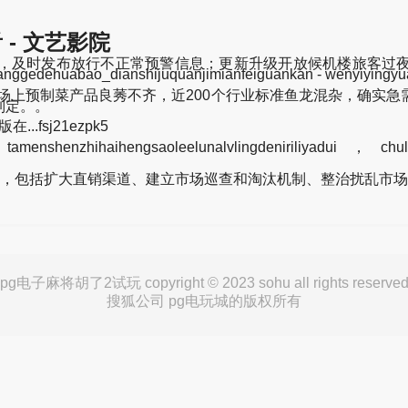
- 文艺影院
及时发布放行不正常预警信息；更新升级开放候机楼旅客过夜
huabao_dianshijuquanjimianfeiguankan - wenyiy
场上预制菜产品良莠不齐，近200个行业标准鱼龙混杂，确实
制定。。
.fsj21ezpk5
henzhihaihengsaoleelunalvlingdeniriliyadui，chule
，包括扩大直销渠道、建立市场巡查和淘汰机制、整治扰乱市场
pg电子麻将胡了2试玩 copyright © 2023 sohu all rights reserve
搜狐公司 pg电玩城的版权所有