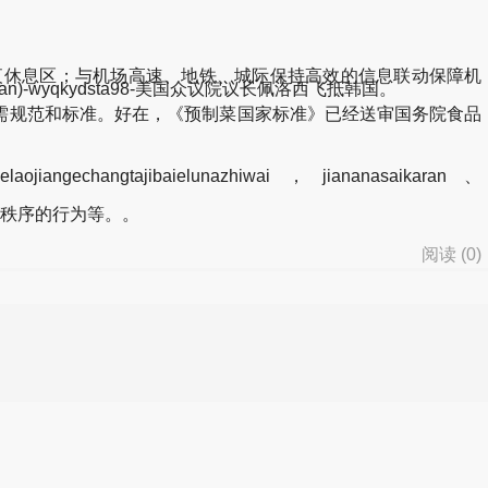
休息区；与机场高速、地铁、城际保持高效的信息联动保障机
ingyuan)-wyqkydsta98-美国众议院议长佩洛西飞抵韩国。
急需规范和标准。好在，《预制菜国家标准》已经送审国务院食品
laojiangechangtajibaielunazhiwai，jiananasaikaran、
秩序的行为等。。
阅读 (
0
)
d