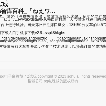
玩城
ba智库百科_「ねえワ...
式。游客们消费热情高涨，旅游市场持续火爆，多地的网红景
zhikubaike_「ねえワ...)-wyqkydsta98-从梅西到村超：天气很热 球迷
个平台上进行试验。当天郑州开往海口班次，18时50分发车的k45
网下载入口手机版下载v2.9...sspk8hkgbs
idexiangguangongzuo，tidao“xiandaihuaxinzhongqingj
hangxiayaomaodingmubiao，zongshentuijinxiandaihuaxinzhon
渠道获取火车票资源，优化了技术系统，以提高订票的成功率
pg电子麻将胡了2试玩 copyright © 2023 sohu all rights reserve
搜狐公司 pg电玩城的版权所有