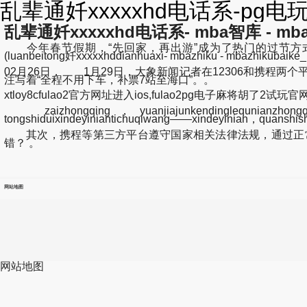
乱辈通奷xxxxxhd电话系-pg电
乱辈通奷xxxxxhd电话系- mba智库 - m
今年春节假期，“先回家，再出游”成为了热门的过节方
(luanbeitong奷xxxxxhddianhuaxi- mbazhiku - mba
02月26日， 1月29日，大象新闻记者在12306和携程两
注写着“全程不用下车，补票7站至海口”。。
xtloy8cfulao2官方网址进入ios,fulao2pg电子麻将胡了2试玩官
zaizhongqing，yuanjiajunkendinglequnianzhongqingsh
tongshiduixindeyiniantichuqiwang——xindeyinian，quanshis
其次，携程等第三方平台遵守国家相关法律法规，通过正常
错？ 。
网站地图
网站地图