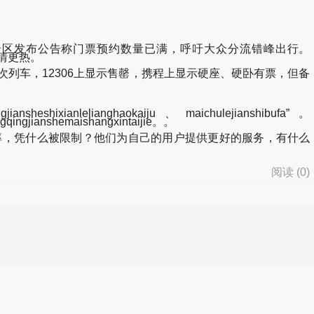
区发布公告称门票预约数量已满，呼吁大众分流错峰出行。
们的热情更热。
7次列车，12306上显示售罄，携程上显示硬座、硬卧有票，但备
iansheshixianlelianghaokaiju、maichulejianshibufa”。
gqingjianshemaishangxintaijie。。
，凭什么被限制？他们为自己的用户提供更好的服务，有什么
阅读 (
0
)
d