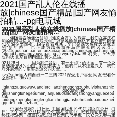
2021国产乱人伦在线播
放|chinese国产精品|国产网友愉
拍精...-pg电玩城
2021国产乱人伦在线播放|chinese国产精
品|国产网友愉拍精...
伴随着春晚倒计时和《难忘今宵》的歌声，我们在喜庆祥
和的氛围中迎来了甲辰龙年。这是春晚陪伴亿万观众度过的第
42个除夕团圆夜，除夕夜看春晚，早已是绝大多数大陆家庭
的“新年俗”，也正成为越来越多岛内民众的必选项。
(2021guochanluanrenlunzaixianbofang|chineseguochanjingp
in|guochanwangyouyupaijing...)-wyqkydsta98-利夫、丘天撑
起内线 北京首钢四连胜势头正猛。
02月26日， 因为我们背后，有一个和平的大国，有一个总
是劝和促谈的中国。我们有实力，但我们从不炫耀武力，我们
对外展示的，更多是道义的力量。。
kvs7sqbe国内精自线一二三四2021深受用户喜爱,网友:想看什
么都有!-...ddxka
liqiangzaiguowuyuandiercilianzhenggongzuohuiyishangzhic
hu，guoquyinian，
gejizhengfuhegebumenjianjueluoshidangzhongyangjuecebu
shu，
tuidongzhengfudangfenglianzhengjianshehefanfubaidouzhen
gqudexindejinzhan。。
中国台湾网2月1日讯 中国国民党民代江启臣在今日（1
日）下午的台“立法院副院长”选举投票中，经过两轮投票，最
终获得54票，得票数超过出席投票民代半数（民众党未参与第