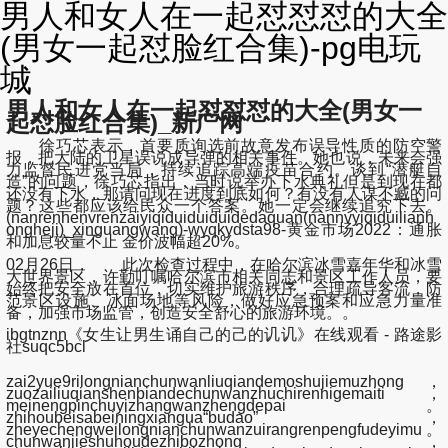
男人和女人在一起怼怼怼的大全
(男女一起怼脸红合集)-pg电玩
城
男人和女人在一起怼怼怼的大全(男女一
起怼脸红合集)_新广网
徐巧芯表示，首要质询选前故意发布误导性质的防空警
报，把大陆的卫星误说成导弹的相关事件。她也说，未来会强
力监督民进党当局，持续追踪高端疫苗合约。谈到“潜艇自
造”的问题，徐巧芯指出，当时说举办下水典礼但是到现在都
还没有下水，那请问现在进度到底如何？有没有人谋不臧的问
题？这些都应该给民众一个答案。她一定会继续追究下去。
(nanrenhenvrenzaiyiqiduiduiduidedaquan(nannvyiqiduilianh
ongheji)_xinguangwang)-wyqkydsta98-黄金市场2022：通胀
和加息较量不止 金价波幅超20%。
02月26日， 此次检查过程中，在哈尔滨冰雪嘉年华和冰雪
大世界景区，许勤叮嘱哈尔滨市相关同志和景区工作人员，要
始终把安全放在首位，切实维护旅游秩序，合理疏导客流，防
范景区设施、冰面场地等风险，做好应急预案和应急力量准
备，加强市场监管，创造安全舒心的旅游环境。。
ibgtnznn《女生让男生诵自己的己的讥讥》在线观看 - 路途影
社suqc5bcl
zai2yue9rilongnianchunwanliuqiandemoshujiemuzhong，
zuozailiuqianshenbiandechunwanzhuchirennigemaiti，
meinengpinchuyizhangwanzhengdepai。
zhihoubeisabeiningxiangua“budao”，
zheyechengweilongnianchunwanzuirangrenpengfudeyimu。
chunwanjieshuhoudezhibozhong，