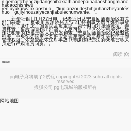
nigemaitichengzijidangshibaxiamiandepainadaoshangmianc
hadaozhishiwu。
renluyukaiwanxiaoshuo，“liuqianzoudeshihouhanzheyanleis
huo，gujiyihouzaiyecanjiabulechunwanle。”。
新华社银川1月27日电 记者近日从宁夏回族自治区有关
部门获悉，宁夏银川富洋烧烤店“6·21”特别重大燃气爆炸事故
发生后，党中央、国务院高度重视，第一时间对抢险救援、善
后处置、事故调查作出部署。宁夏回族自治区公安机关对涉嫌
违法犯罪的15名涉案人员立案侦查。宁夏回族自治区纪检监察
机关、中央纪委国家监委驻应急管理部纪检监察组等按照干部
管理权限，依规依纪依法对事故中涉嫌违纪违法的66名公职人
员进行严肃追责问责。。
阅读 (
0
)
网站地图
pg电子麻将胡了2试玩 copyright © 2023 sohu all rights
reserved
搜狐公司 pg电玩城的版权所有
网站地图