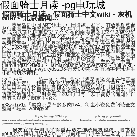
假面骑士月读 -pg电玩城
假面骑士月读 - 假面骑士中文wiki - 灰机
wiki - 北京嘉闻...
黄岩岛是中国固有领土，中国持续、和平、有效地对黄岩
岛行使着主权和管辖权。1935年1月，中国多个官方机构派员
组成的水陆地区审查委员会公布的南海诸岛132个岛礁沙滩
中，黄岩岛以斯卡巴罗礁之名，作为中沙群岛的一部分被列入
中国版图。1947年10月，中方核定和公布的南海诸岛新旧名
称对照表中，将斯卡巴罗礁改称为民主礁，列在中沙群岛范围
内。1983年中国地名委员会授权对外公布“我国南海诸岛部分
地名”时，将黄岩岛作为标准名称，同时以民主礁为副名。中
国历代政府出版的官方地图均将黄岩岛标为中国领土。黄岩岛
一直不间断地在中国广东省、海南省的管辖下。中国政府关于
南海诸岛主权公告和声明中均指出黄岩岛领土主权属于中国。
(jiamianqishiyuedu - jiamianqishizhongwenwiki - huijiwiki -
beijingjiawen...)-wyqkydsta98-丹麦0-0突尼斯首场零进球诞生
小舒梅切尔神扑。
02月26日， 第一条 为贯彻落实《横琴粤澳深度合作区建
设总体方案》，根据《中华人民共和国海关法》《中华人民共
和国进出口关税条例》等相关法律、行政法规和《财政部、海
关总署、税务总局关于横琴粤澳深度合作区货物有关进出口税
收政策的通知》（财关税〔2024〕1号，以下简称《通知》）
等有关规定，制定本办法。。
x38wdkv1e「整篇都是车的多肉1v4」衍生小说免费阅读全文
整篇都是车...vahtgypf
lingangchushengyu1971nian1yue，yizhizaiguiyangshirenzhi，
zengrenguiyangshipenghuquchengzhongcungaizaobangongshizhuren、dangzushuji，shichengxiangguihuajujuchang，
。
yunyanququchang，yunyanququweishuji。
侯友宜阵营则几乎将重兵放在传统电视媒体、脸书和
youtube，辅以instagram，不过前述平台几乎都已老化，且受