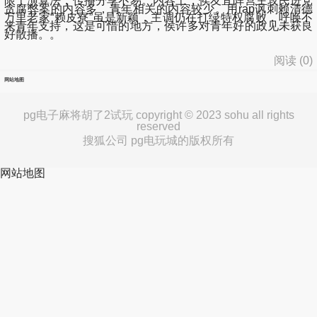
限于演算法，传播分享不易。内容上，侯友宜阵营主攻民进党
贪腐弊案的内容多，青年相关的内容较少。用rap讽刺赖清德
万里老家“赖皮寮”虽是新颖，主调仍在打绿特权腐败，呼唤不
来青年支持，这是可惜的地方，侯许多对青年好的政见未获良
好散播。。
阅读 (
0
)
网站地图
pg电子麻将胡了2试玩 copyright © 2023 sohu all rights
reserved
搜狐公司 pg电玩城的版权所有
网站地图