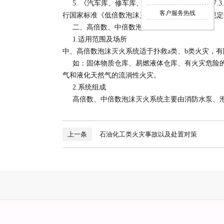
5. 《汽车库、修车库、停车场设计防火规范》7.3
客户服务热线
行国家标准《低倍数泡沫灭火系统设计规范》的规
二、高倍数、中倍数泡沫灭火系统
1.适用范围及场所
中、高倍数泡沫灭火系统适于扑救a类、b类火灾，
如：固体物质仓库、易燃液体仓库、有火灾危险的
气和液化天然气的流淌性火灾。
2.系统组成
高倍数、中倍数泡沫灭火系统主要由消防水泵、泡
上一条
石油化工类火灾事故以及处置对策