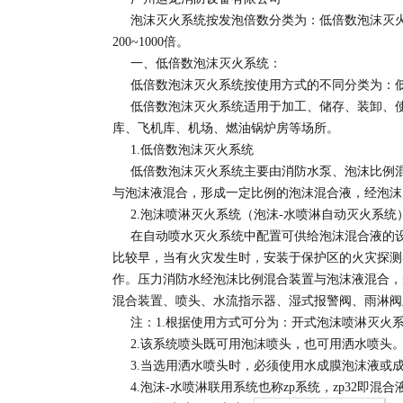
泡沫灭火系统按发泡倍数分类为：低倍数泡沫灭火系
200~1000倍。
一、低倍数泡沫灭火系统：
低倍数泡沫灭火系统按使用方式的不同分类为：低
低倍数泡沫灭火系统适用于加工、储存、装卸、使
库、飞机库、机场、燃油锅炉房等场所。
1.低倍数泡沫灭火系统
低倍数泡沫灭火系统主要由消防水泵、泡沫比例混
与泡沫液混合，形成一定比例的泡沫混合液，经泡沫
2.泡沫喷淋灭火系统（泡沫-水喷淋自动灭火系统
在自动喷水灭火系统中配置可供给泡沫混合液的设
比较早，当有火灾发生时，安装于保护区的火灾探测
作。压力消防水经泡沫比例混合装置与泡沫液混合，
混合装置、喷头、水流指示器、湿式报警阀、雨淋阀
注：1.根据使用方式可分为：开式泡沫喷淋灭火
2.该系统喷头既可用泡沫喷头，也可用洒水喷头
3.当选用洒水喷头时，必须使用水成膜泡沫液或
4.泡沫-水喷淋联用系统也称zp系统，zp32即混合液