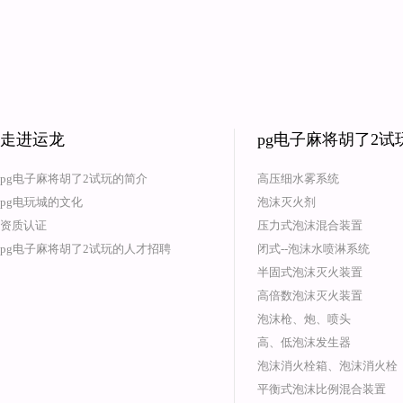
走进运龙
pg电子麻将胡了2
pg电子麻将胡了2试玩的简介
高压细水雾系统
pg电玩城的文化
泡沫灭火剂
资质认证
压力式泡沫混合装置
pg电子麻将胡了2试玩的人才招聘
闭式--泡沫水喷淋系统
半固式泡沫灭火装置
高倍数泡沫灭火装置
泡沫枪、炮、喷头
高、低泡沫发生器
泡沫消火栓箱、泡沫消火栓
平衡式泡沫比例混合装置