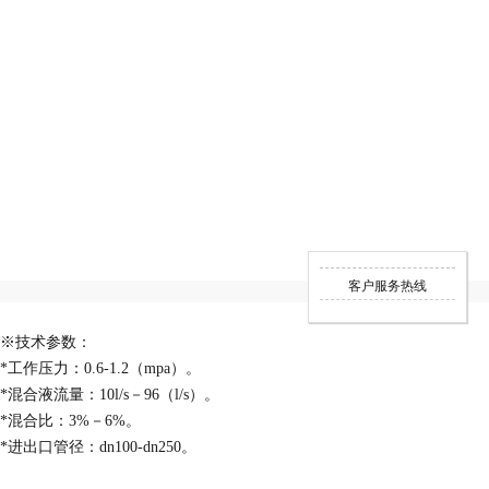
客户服务热线
※技术参数：
*工作压力：0.6-1.2（mpa）。
*混合液流量：10l/s－96（l/s）。
*混合比：3%－6%。
*进出口管径：dn100-dn250。