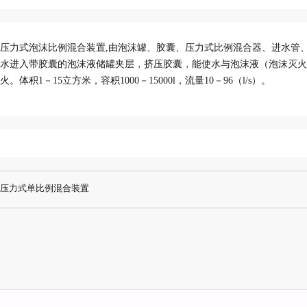
压力式泡沫比例混合装置,由泡沫罐、胶囊、压力式比例混合器、进水管
水进入带胶囊的泡沫液储罐夹层，挤压胶囊，能使水与泡沫液（泡沫灭火
火。体积1－15立方米，容积1000－15000l，流量10－96（l/s）。
压力式单比例混合装置