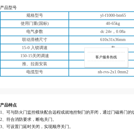
产品型号
规格型号
yl-f1000-bm65
使用门重(国标)
40-65kg
电气参数
dc 24v，0.08a
联动滑槽尺寸
610x31x36mm
15-0 入锁调速
有
150-15关闭调速
有
客户服务热线
推、拉面安装
有
电缆型号
nh-rvs-2x1.0mm2
产品特点
1、可与防火门监控模块配合远程或就地控制门的开闭，通过门磁将门的
2、符合消防要求，断电关门。
3、可设置门延时关闭，实现顺序关门。