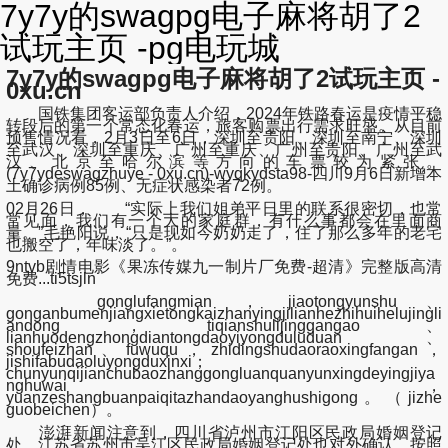
7y7y的swagpg电子麻将胡了2
试玩主页 -pg电玩城
7y7y的swagpg电子麻将胡了2试玩主页 -
0xu.cn
国铁集团客运部负责人介绍，2024年铁路春运是疫情平稳
转段后的第一个常态化春运，旅客购票出行需求旺盛。从目前
预售情况看，2月3日至6日，深圳至贵阳、深圳至南宁、深圳
至武汉、深圳至重庆、广州至重庆、广州至贵阳、广州至武
汉、北京至哈尔滨等方向的车票较为紧张。
(7y7ydeswagzhuye - 0xu.cn)-wyqkydsta98-四川9月6日新增本
土确诊病例85例、无症状感染者72例。
02月26日， “实际上我们姐弟平日里的联系很密切，也常
常见面，我们有一个大的家庭群，有什么事都会在里面商
量。”毛艳阳说，“只是现如今奶奶走了，住了那么多年的老宅
也搬空了，年味淡了。”。
9ntvb剧情电影《果冻传媒九一制片厂免费-超清》完整版高清
免费...ti5tsjln
gonglufangmian，jiaotongyunshu、
gonganbumenjiangxietongkaizhanyingjilianhezhihuihelujingli
andong，tiqianshulijinggangao、
lianhuodengzhongdiantongdaoyiyongduluduan、
shoufeizhan、fuwuqu，zhidingshudaoraoxingfangan，
jishifabudaoluyongduxinxi；
chunyunqijianchubaozhanggongluanquanyunxingdeyingjiya
nghuwai，
yuanzeshangbuanpaiqitazhandaoyanghushigong。（jizhe
guobeichen）。
澎湃新闻注意到，四川省泸州市江阳区民政局婚姻登记
处、江苏省苏州市吴江区民政局婚姻登记处也对外确认，按照