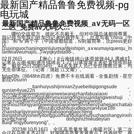
最新国产精品鲁鲁免费视频-pg
电玩城
最新国产精品鲁鲁免费视频_a∨无码一区
二区_免费av无码久...
哪怕交战双方，彼此不共戴天，但对中国总体都很尊重。
我记得当年我们驻加沙记者的越野车上，总是写着“china（中
国）”和“tv”两个字（中国谁都知道，tv则最简单，比press更好
认）。
(zuixinguochanjingpinlulumianfeishipin_a∨wumayiquerqu_m
ianfeiavwumajiu...)-wyqkydsta98-。
02月26日， 【揪心！#云南镇雄山体滑坡致44人遇难#】
记者从云南省昭通市镇雄县“1·22”山体滑坡灾害处置指挥部获
悉，截至25日20时04分，44名失联人员已全部搜救出来，均
无生命体征。（记者：浦超 江文耀）。
fglxp0lfs《8848hh四虎》免费不卡在线观看 - 全集剧情 - 星空
影院v0sunn
tianhuiyushijinnian2yuebeitiqigongsude。
qunian4yue22ri，
zhongyangjiweiguojiajianweiwangzhanfabuxiaoxi，
zhaoshangyinxinggufenyouxiangongsiyuandangweishuji、
xingchangtianhuiyushexianyanzhongweijiweifa，
jieshouzhongyangjiweiguojiajianweijilvshenzhahejianchatiao
zha。erjiuzaiciqianbujiudequnian4yue18ri，
zhaoshangyinxingzengfabugonggaocheng，
dongshihuiyishenyitongguomianqutianhuiyuzhaoshangyinxin
gxingchang、dongshizhiwudeyian，
duiqi“lingyourenyong”。。
2023年10月16日，全区高质量发展（南疆片区）第二次
会议在乌鲁木齐召开，对南疆高质量发展重点工作再研究、再