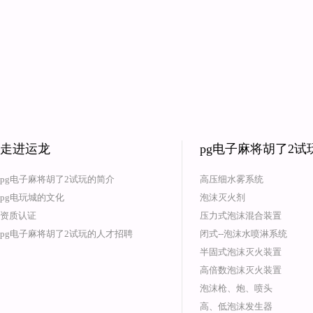
走进运龙
pg电子麻将胡了2
pg电子麻将胡了2试玩的简介
高压细水雾系统
pg电玩城的文化
泡沫灭火剂
资质认证
压力式泡沫混合装置
pg电子麻将胡了2试玩的人才招聘
闭式--泡沫水喷淋系统
半固式泡沫灭火装置
高倍数泡沫灭火装置
泡沫枪、炮、喷头
高、低泡沫发生器