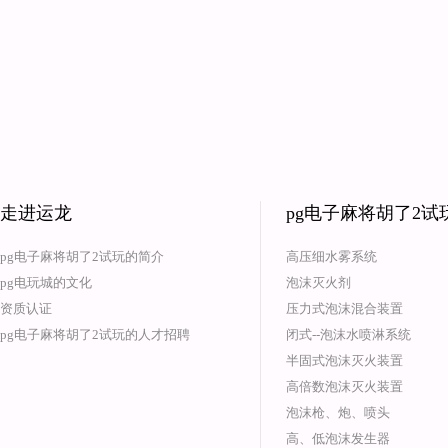
走进运龙
pg电子麻将胡了2
pg电子麻将胡了2试玩的简介
高压细水雾系统
pg电玩城的文化
泡沫灭火剂
资质认证
压力式泡沫混合装置
pg电子麻将胡了2试玩的人才招聘
闭式--泡沫水喷淋系统
半固式泡沫灭火装置
高倍数泡沫灭火装置
泡沫枪、炮、喷头
高、低泡沫发生器