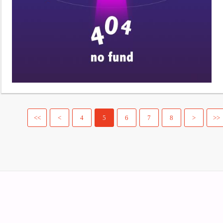
<<
<
4
5
6
7
8
>
>>