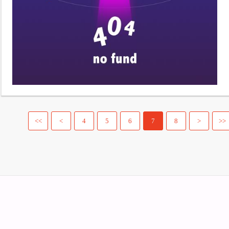
<<
<
4
5
6
7
8
>
>>