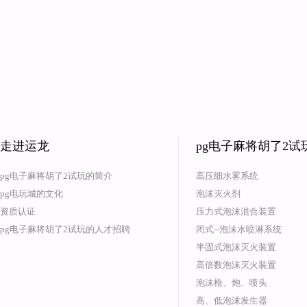
走进运龙
pg电子麻将胡了2
pg电子麻将胡了2试玩的简介
高压细水雾系统
pg电玩城的文化
泡沫灭火剂
资质认证
压力式泡沫混合装置
pg电子麻将胡了2试玩的人才招聘
闭式--泡沫水喷淋系统
半固式泡沫灭火装置
高倍数泡沫灭火装置
泡沫枪、炮、喷头
高、低泡沫发生器