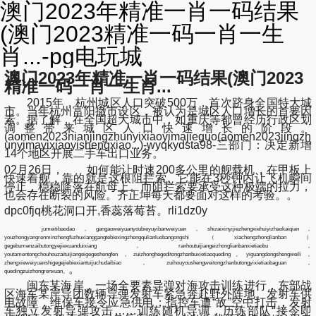
澳门2023年精准一肖一码结果
(澳门2023精准一码一肖一生
肖...-pg电玩城
澳门2023年精准一肖一码结果(澳门2023
精准一码一肖一生肖...
2015年，杭州城区人口突破500万，首次跻身全国特大城
市。当年杭州富阳撤市设区，被认为是城区人口增长的首要因
素。据了解，在全国超大城市中，如重庆等都曾经历行政区划
调整带来城区人口快速增长的阶段。
(aomen2023nianjingzhunyixiaoyimajieguo(aomen2023jingzh
unyimayixiaoyishengxiao...)-wyqkydsta98-三部门：决定新增
14个地区开展二手车出口业务。
02月26日， 如何能让时速200多公里的舰载机，在甲板上
快速着舰，靠的就是这根阻拦索。它能在3秒钟内让飞机瞬间
停止，稳稳降落在航母上。而阻拦索要承受这种极端的拉力，
也会存在断裂的风险。齐正坤每天都要面对这样的考验。。
dpc0fjq桃花洞口开,香蕊落莓苔。rli1dz0y
jumeitibaodao，gangaoweiyuanyoubieyuyibanweiyuan，shizaixinyijiezhengxiehuiyizhaokaiqian，
youzhongyangrenminzhengfuzhuxianggangtebiexingzhengqulianluobangongshi（xiachengzhonglianban）
gegebumenzaibutongyejiexuanduixiang，ranhoutuijiangeizhonglianbanxietiaobu，
youtamentongchouhouzaituijiangeigegeshengfen，zuizhonghegeditongzhanbuxietiaoqueding。yiguangdongshengweili，
zhengxieweiyuanshigegejiebiexiantuijuchudaibiao，zuihouyoushengweitongzhanbutongyixietiaobaguan，
。
quedingzuizhongrenxuan。
闽东某海岸，一场全要素导弹对海攻击训练进行，东部战
区海军某岸导团数辆导弹发射车紧急奔赴野外阵地。发射车供
电故障，维保车接令应急供电；指控车遭“敌”空中打击，发射
车独立发射导弹攻击……训练随机导调，历练部队“接令即