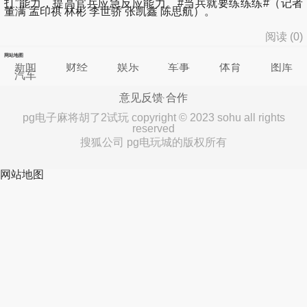
打”能力，提高官兵应急反应能力。#当兵就要练练练#（记者
董满 孟印祺 林彬 李世骄 张凯鑫 陈思航）。
阅读 (
0
)
网站地图
新闻
财经
娱乐
军事
体育
图库
汽车
意见反馈
合作
pg电子麻将胡了2试玩 copyright © 2023 sohu all rights
reserved
搜狐公司 pg电玩城的版权所有
网站地图