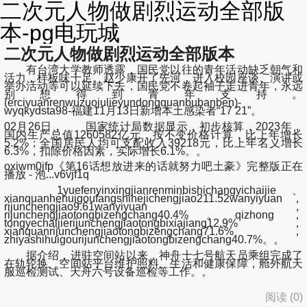
二次元人物做剧烈运动全部版
本-pg电玩城
二次元人物做剧烈运动全部版本
有台湾大学教师透露，国民党以往的青年活动缺乏朝气和
活力，样板味十足。赵少康开了先河，进入校园座谈、演讲或
举办活动等可以延续下去，国民党不卷起袖子走进青年，永远
别想得到青年支持。
(erciyuanrenwuzuojulieyundongquanbubanben)-
wyqkydsta98-福建11月13日新增本土感染者“17 21”。
02月26日， 国家统计局数据显示，初步核算，2023年，
国内生产总值1260582亿元，按不变价格计算，比上年增长
5.2%；全国居民人均可支配收入39218元，比上年名义增长
6.3%，扣除价格因素，实际增长6.1%。。
oxiwm0jfp《第16话想放进来的话就努力吧土豪》完整版正在
播放 - 泡...v6vjf1q
1yuefenyinxingjianrenminbishichangyichaijie、
xianquanhehuigoufangshihejichengjiao211.52wanyiyuan，
rijunchengjiao9.61wanyiyuan，
rijunchengjiaotongbizengchang40.4%。qizhong，
tongyechaijierijunchengjiaotongbixiajiang12.9%，
xianquanrijunchengjiaotongbizengchang71.6%，
zhiyashihuigourijunchengjiaotongbizengchang40.7%。。
据介绍，进驻空间站以来，神舟十七号航天员乘组完成了
在轨轮换、空间站平台维护照料、生活和健康保障，舱外航天
服巡检测试、天舟六号设备巡检等工作。。
阅读 (
0
)